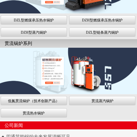
DZL型燃煤承压热水锅炉
DZH型燃煤承压热水锅炉
DZH型蒸汽锅炉
DZL型链条蒸汽锅炉
贯流锅炉系列
低氮贯流锅炉（技术创新产品）
贯流蒸汽锅炉
贯流热水锅炉
公司新闻
四通节能锅炉未来发展清晰可见