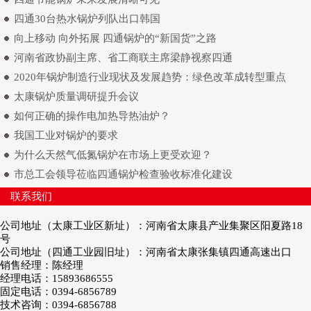
四通30台热水锅炉列队出口韩国
向上移动 向外拓展 四通锅炉的“新国货”之路
河南省政协副主席、省工商联主席梁静视察四通
2020年锅炉制造行业现状及发展趋势：绿色改革成转型重点
太康锅炉质量调研提升会议
如何正确的操作电加热导热油炉？
我国工业对锅炉的要求
为什么天然气低氮锅炉在市场上更受欢迎？
市总工会领导莅临四通锅炉检查验收标准化建设
联系我们
公司地址（太康工业区新址）：河南省太康县产业集聚区阳夏路18
号
公司地址（四通工业园旧址）：河南省太康张集镇四通高速出口
销售经理：陈经理
经理电话：15893686555
固定电话：0394-6856789
技术咨询：0394-6856788