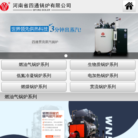
燃油气锅炉系列
生物质锅炉系列
低氮冷凝锅炉系列
电加热锅炉系列
燃煤锅炉系列
贯流锅炉系列
燃油气锅炉系列