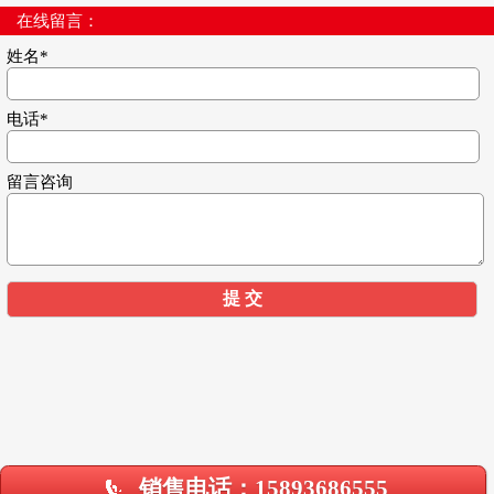
在线留言：
姓名*
电话*
留言咨询
销售电话：15893686555