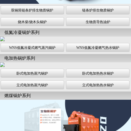
双锅筒链条炉排生物质锅炉
链条炉排生物质锅炉
烧木柴/烧木头锅炉
生物质导热油炉
低氮冷凝锅炉系列
WNS低氮冷凝式燃气蒸汽锅炉
WNS低氮冷凝燃气热水锅炉
电加热锅炉系列
卧式电加热蒸汽锅炉
卧式电加热热水锅炉
立式电加热蒸汽锅炉
立式电加热热水锅炉
燃煤锅炉系列