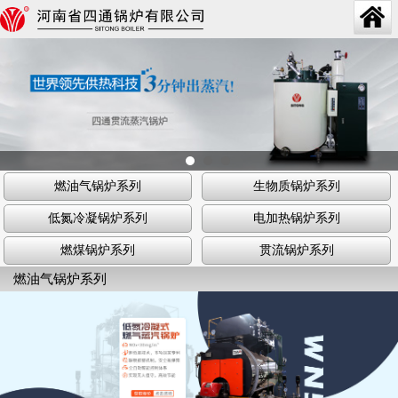
燃油气锅炉系列
生物质锅炉系列
低氮冷凝锅炉系列
电加热锅炉系列
燃煤锅炉系列
贯流锅炉系列
燃油气锅炉系列