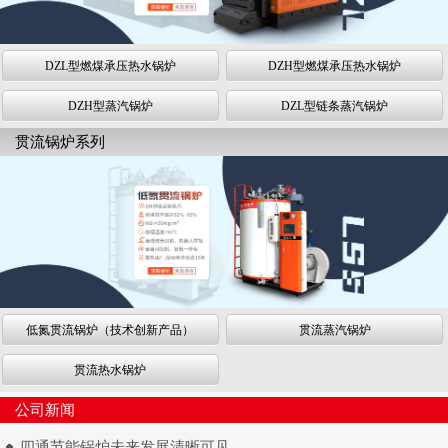
DZL型燃煤承压热水锅炉
DZH型燃煤承压热水锅炉
DZH型蒸汽锅炉
DZL型链条蒸汽锅炉
贯流锅炉系列
低氮贯流锅炉（技术创新产品）
贯流蒸汽锅炉
贯流热水锅炉
公司新闻
四通节能锅炉未来发展清晰可见